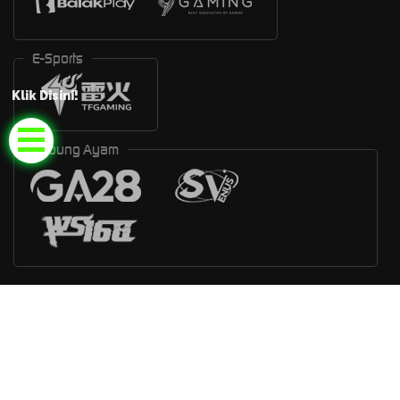
E-Sports
Klik Disini!
Sabung Ayam