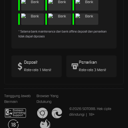
* Selama bank maintenance dan bank offline deposit dan penarikan
tidak dapat diproses
Deposit
Penarikan
Rata-rata 1 Menit
Rata-rata 3 Menit
Tanggung Jawab
Browser Yang
Bermain
Didukung
©2026 SOTO88. Hak cipta
dilindungi | 18+