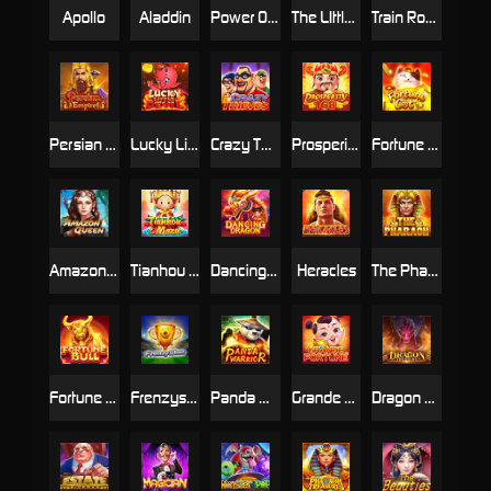
Apollo
Aladdin
Power Of Thor
The LIttle Witch
Train Robber
Persian Empire
Lucky Little Devil
Crazy Thieves
Prosperity 168
Fortune Cat
Amazon Queen
Tianhou Mazu
Dancing Dragon
Heracles
The Pharaoh
Fortune Bull
Frenzyshot
Panda Warrior
Grande Fortune
Dragon Treasure