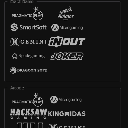
Crash Game
Arcade