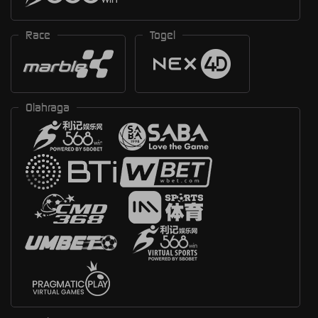
Race
Togel
Olahraga