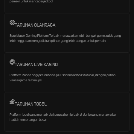
pemain untuk mencapai jackpot
TARUHAN OLAHRAGA
Sportsbook Gaming Platform Terbaik menawarkan lebih banyak game, odds yang
lebih tinggi, dan menyediakan pilihan yang lebih banyak untuk pemain.
TARUHAN LIVE KASINO
Platform Pilihan bagi perusahaan-perusahaan terbaik di dunia, dengan pilihan
variasi game terbanyak
TARUHAN TOGEL
Platform togel yang menarik dari perusahan terbaik di dunia yang menawarkan
hadiah kemenangan besar