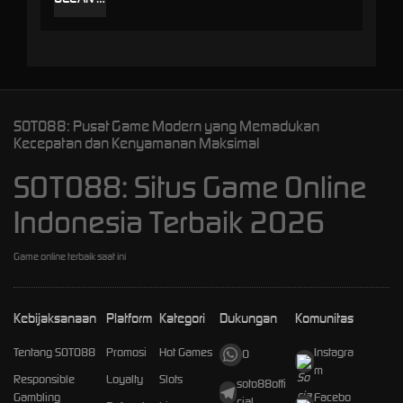
SOTO88: Pusat Game Modern yang Memadukan
Kecepatan dan Kenyamanan Maksimal
SOTO88: Situs Game Online
Indonesia Terbaik 2026
Game online terbaik saat ini
Kebijaksanaan
Platform
Kategori
Dukungan
Komunitas
Tentang SOTO88
Promosi
Hot Games
Instagra
0
m
Responsible
Loyalty
Slots
soto88offi
Gambling
Facebo
cial