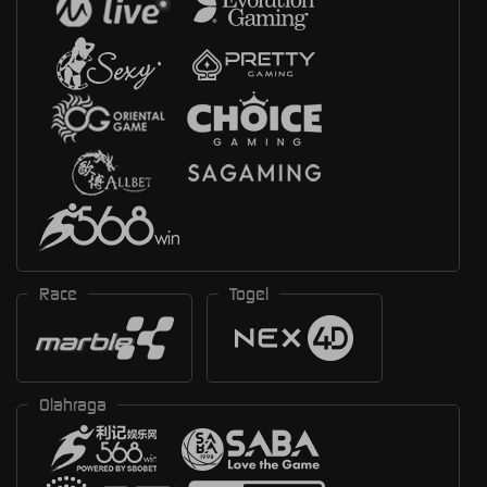
Race
Togel
Olahraga