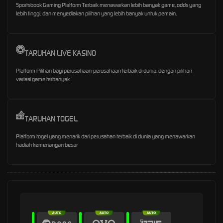
Sportsbook Gaming Platform Terbaik menawarkan lebih banyak game, odds yang
lebih tinggi, dan menyediakan pilihan yang lebih banyak untuk pemain.
TARUHAN LIVE KASINO
Platform Pilihan bagi perusahaan-perusahaan terbaik di dunia, dengan pilihan
variasi game terbanyak
TARUHAN TOGEL
Platform togel yang menarik dari perusahan terbaik di dunia yang menawarkan
hadiah kemenangan besar