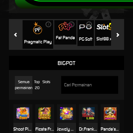
i
i
i
i
i
Facha
Fat Panda
Slot88 x PP
PG Soft
Pragmatic Play
BIGPOT
Semua
Top
Slots
permainan
20
Shoot Piggy
Fiesta Frenzy
Jewely Spin
Dr.Franken’s Lab
Panda’s Jackpot