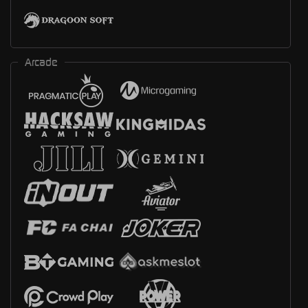
Arcade