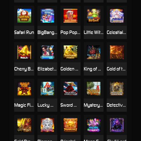
Safari Run
BigBang Spin
Pop Popcorns
Little Witch's Fortune
Celestial Goddess
Cherry Bell
Elizabeth Lab
Golden Panda
King of Pig
Gold of the King
Magic Fire
Lucky Waterfalls
Sword Master
Mystery Wind
Detective’s Dream