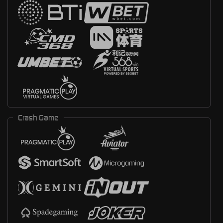
Crash Game