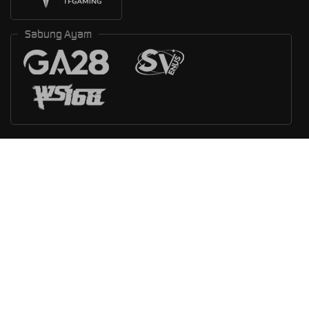
Sabung Ayam