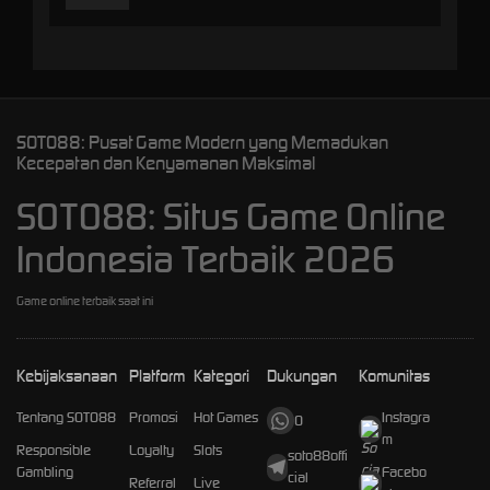
SOTO88: Pusat Game Modern yang Memadukan
Kecepatan dan Kenyamanan Maksimal
SOTO88: Situs Game Online
Indonesia Terbaik 2026
Game online terbaik saat ini
Kebijaksanaan
Platform
Kategori
Dukungan
Komunitas
Tentang SOTO88
Promosi
Hot Games
Instagra
0
m
Responsible
Loyalty
Slots
soto88offi
Gambling
Facebo
cial
Referral
Live