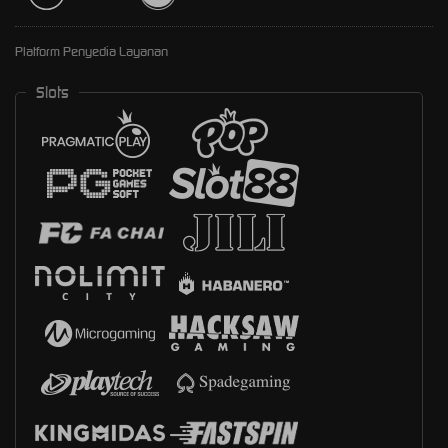
Platform Penyedia Layanan
Slots