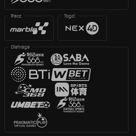
Race
Togel
Olahraga