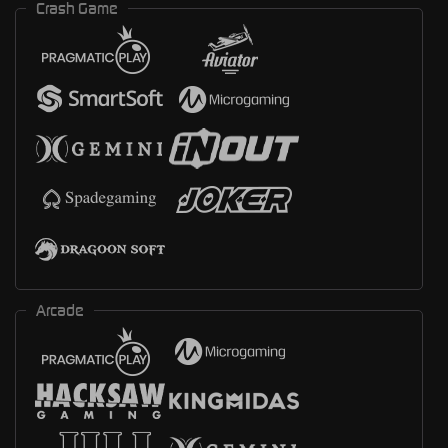
Crash Game
Arcade