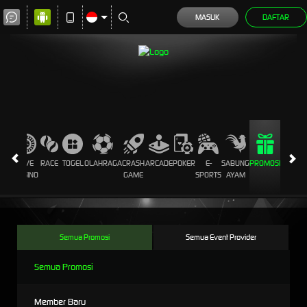
MASUK
DAFTAR
LOTS
LIVE
RACE
TOGEL
OLAHRAGA
CRASH
ARCADE
POKER
E-
SABUNG
PROMOSI
CASINO
GAME
SPORTS
AYAM
Semua Promosi
Semua Event Provider
Semua Promosi
Member Baru