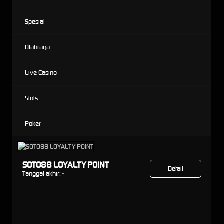
Spesial
Olahraga
Live Casino
Slots
Poker
SOTO88 LOYALTY POINT
Detail
Tanggal akhir:
-