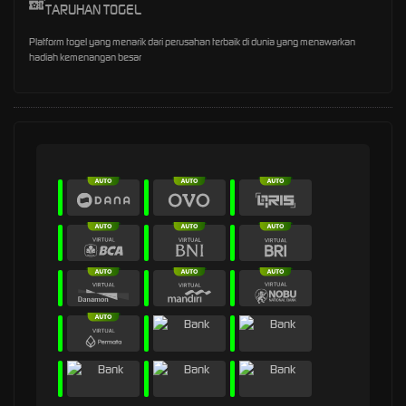
TARUHAN TOGEL
Platform togel yang menarik dari perusahan terbaik di dunia yang menawarkan
hadiah kemenangan besar