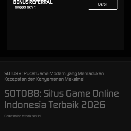
BONUS REFERRAL
Detail
Tanggal akhir:
-
SOTO88: Pusat Game Modern yang Memadukan
Kecepatan dan Kenyamanan Maksimal
SOTO88: Situs Game Online
Indonesia Terbaik 2026
Game online terbaik saat ini