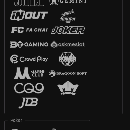
Poker