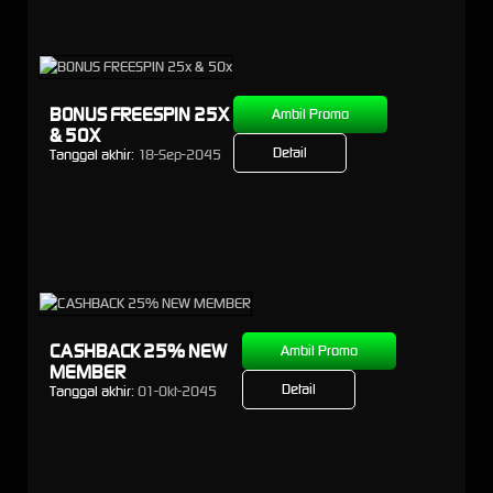
BONUS FREESPIN 25X
Ambil Promo
& 50X
Detail
Tanggal akhir:
18-Sep-2045
CASHBACK 25% NEW
Ambil Promo
MEMBER
Detail
Tanggal akhir:
01-Okt-2045