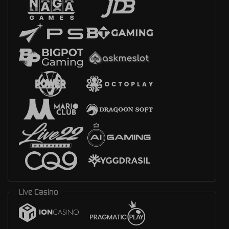
Live Casino