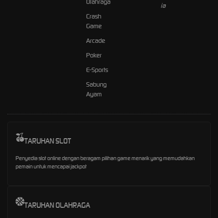
Olahraga
Crash
Game
Arcade
Poker
E-Sports
Sabung
Ayam
TARUHAN SLOT
Penyedia slot online dengan beragam pilihan game menarik yang memudahkan
pemain untuk mencapai jackpot
TARUHAN OLAHRAGA