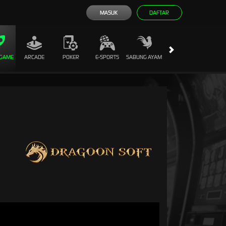
MASUK
DAFTAR
 GAME
ARCADE
POKER
E-SPORTS
SABUNG AYAM
PROMOSI