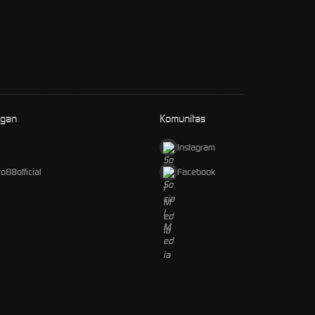
ngan
Komunitas
Instagram
to88official
Facebook