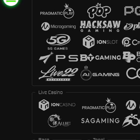
Live Casino
Race
Togel