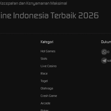
Kecepatan dan Kenyamanan Maksimal
ine Indonesia Terbaik 2026
Kategori
Duku
Hot Games
0
Slots
so
Live Casino
Race
Togel
Olahraga
Crash Game
Arcade
Poker